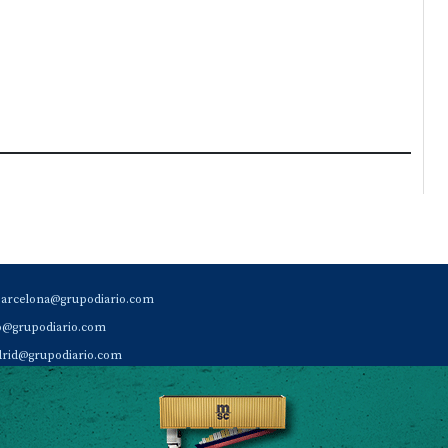
barcelona@grupodiario.com
ao@grupodiario.com
rid@grupodiario.com
ENCIA |
valencia@grupodiario.com
al Socio Suscriptor |
sas@grupodiario.com
de Diario del Puerto: 96 330 18 32