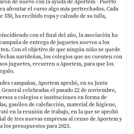
taron de nuevo con la ayuda de Aportem - Puerto
ara afrontar el curso algo más pertrechados. Cada
e 550, ha recibido ropa y calzado de su talla,
oincidiendo con el final del año, la asociación ha
campaña de entrega de juguetes nuevos a los
citen. Con el objetivo de que ningún niño se quede
s fechas navideñas, los colegios que no cuenten con
esos juguetes, recurren a Aportem, para que los
egalo.
ndes campañas, Aportem aprobó, en su Junta
 General celebradas el pasado 22 de noviembre,
rsos a colegios e instituciones en forma de
s, gasóleo de calefacción, material de higiene,
trató en la reunión de trabajo, en la que se aprobó
cial de tres nuevas empresas al censo de Aportem y
 a los presupuestos para 2023.