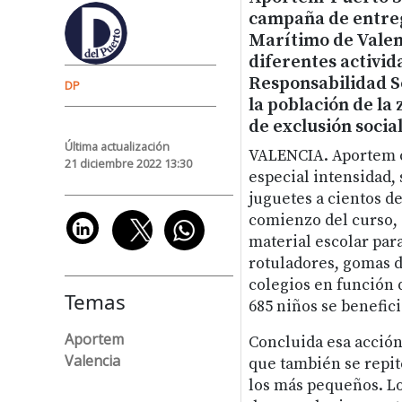
campaña de entrega
Marítimo de Valenc
diferentes activid
Responsabilidad So
DP
la población de la
de exclusión social
Última actualización
VALENCIA. Aportem co
21 diciembre 2022 13:30
especial intensidad,
juguetes a cientos de
comienzo del curso, 
material escolar para
rotuladores, gomas d
colegios en función d
Temas
685 niños se benefici
Aportem
Concluida esa acción
Valencia
que también se repite
los más pequeños. Lo