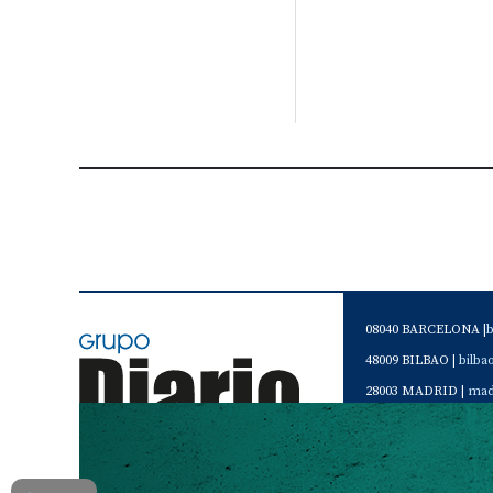
08040 BARCELONA |
48009 BILBAO |
bilb
28003 MADRID |
mad
46120 Alboraya. VAL
Servicio de Atención 
Teléfono de contacto 