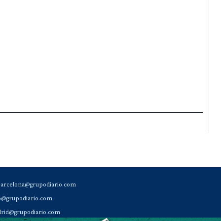
barcelona@grupodiario.com
ao@grupodiario.com
rid@grupodiario.com