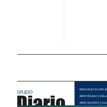
08040 BARCELONA |
48009 BILBAO |
bilb
28003 MADRID |
mad