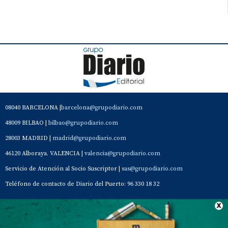
08040 BARCELONA |
barcelona@grupodiario.com
48009 BILBAO |
bilbao@grupodiario.com
28003 MADRID |
madrid@grupodiario.com
46120 Alboraya. VALENCIA |
valencia@grupodiario.com
Servicio de Atención al Socio Suscriptor |
sas@grupodiario.com
Teléfono de contacto de Diario del Puerto: 96 330 18 32
Contacto
Aviso Legal
Quiénes somos
Política de privacidad