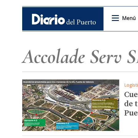
Menú
Accolade Serv S
Logíst
Cue
de 
Pue