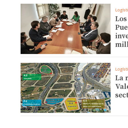
Logíst
Los
Pue
inv
mil
Logíst
La 
Val
sec