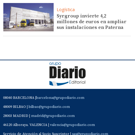
Logística
Syrgroup invierte 4,2
millones de euros en ampliar
sus instalaciones en Paterna
08040 BARCELONA |
barcelona@grupodiario.com
48009 BILBAO |
bilbao@grupodiario.com
28003 MADRID |
madrid@grupodiario.com
46120 Alboraya. VALENCIA |
valencia@grupodiario.com
Servicio de Atención al Socio Suscriptor |
sas@grupodiario.com