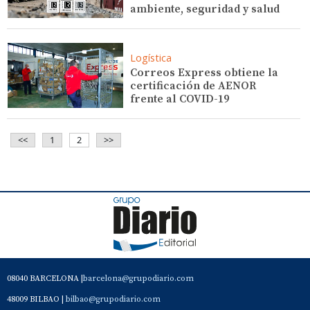
ambiente, seguridad y salud
Logística
Correos Express obtiene la
certificación de AENOR
frente al COVID-19
<<
1
2
>>
08040 BARCELONA |
barcelona@grupodiario.com
48009 BILBAO |
bilbao@grupodiario.com