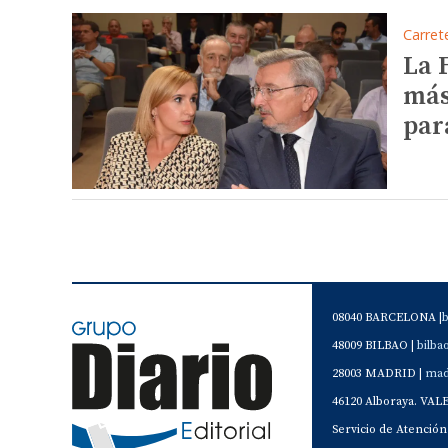
Carret
La 
más
par
08040 BARCELONA |
48009 BILBAO |
bilb
28003 MADRID |
mad
46120 Alboraya. VAL
Servicio de Atención 