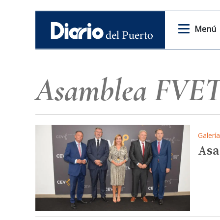
Menú
Asamblea FVE
Galerí
Asa