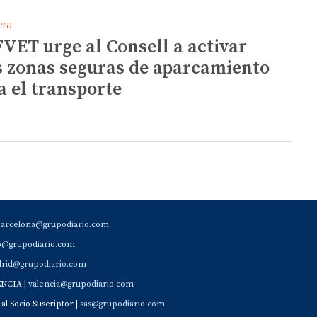
era
FVET urge al Consell a activar
 zonas seguras de aparcamiento
a el transporte
barcelona@grupodiario.com
ao@grupodiario.com
rid@grupodiario.com
ENCIA |
valencia@grupodiario.com
al Socio Suscriptor |
sas@grupodiario.com