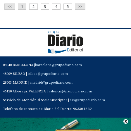
<<
1
2
3
4
5
>>
08040 BARCELONA |
barcelona@grupodiario.com
48009 BILBAO |
bilbao@grupodiario.com
28003 MADRID |
madrid@grupodiario.com
46120 Alboraya. VALENCIA |
valencia@grupodiario.com
Servicio de Atención al Socio Suscriptor |
sas@grupodiario.com
Teléfono de contacto de Diario del Puerto: 96 330 18 32
Contacto
Aviso Legal
Quiénes somos
Política de privacidad