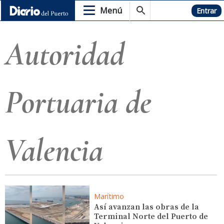
Menú
Hemeroteca
Entrar
Autoridad
Portuaria de
Valencia
Marítimo
Así avanzan las obras de la
Terminal Norte del Puerto de