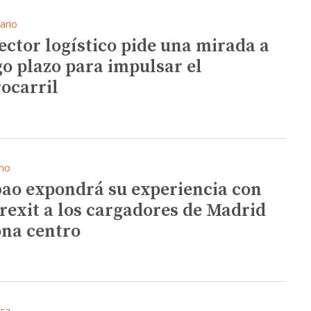
ario
sector logístico pide una mirada a
go plazo para impulsar el
rocarril
mo
bao expondrá su experiencia con
Brexit a los cargadores de Madrid
ona centro
ica