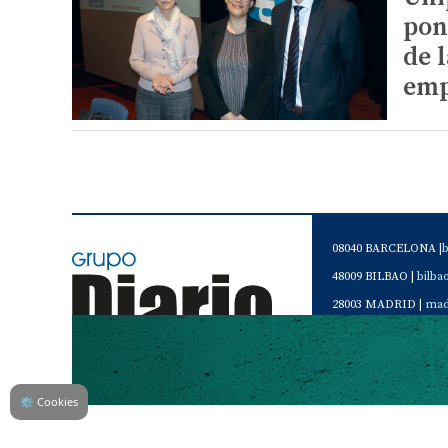
pon
de 
emp
08040 BARCELONA |
48009 BILBAO |
bilb
28003 MADRID |
mad
46120 Alboraya. VAL
Servicio de Atención 
Teléfono de contacto 
⚙
Cookies