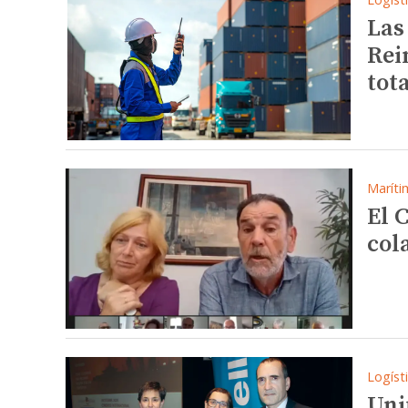
Las
Rei
tot
Maríti
El 
col
Logíst
Uni