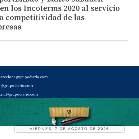
en los Incoterms 2020 al servicio
la competitividad de las
resas
barcelona@grupodiario.com
ao@grupodiario.com
rid@grupodiario.com
ENCIA |
valencia@grupodiario.com
al Socio Suscriptor |
sas@grupodiario.com
de Diario del Puerto: 96 330 18 32
VIERNES, 7 DE AGOSTO DE 2026