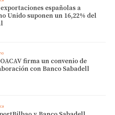
 exportaciones españolas a
no Unido suponen un 16,22% del
al
mo
COACAV firma un convenio de
aboración con Banco Sabadell
ica
portBilbao y Banco Sabadell