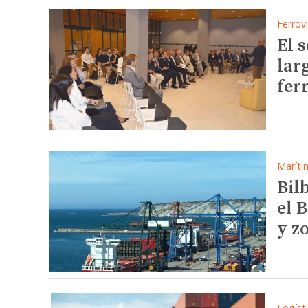
Ferrovi
El 
lar
fer
Maríti
Bil
el 
y z
Logíst