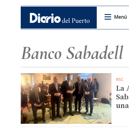
Menú
Banco Sabadell
RSC
La 
Sab
una