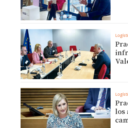
Logíst
Pra
inf
Val
Logíst
Pra
los
cam