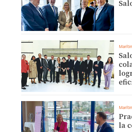
Sal
Maríti
Sal
col
log
efi
Maríti
Pra
la 