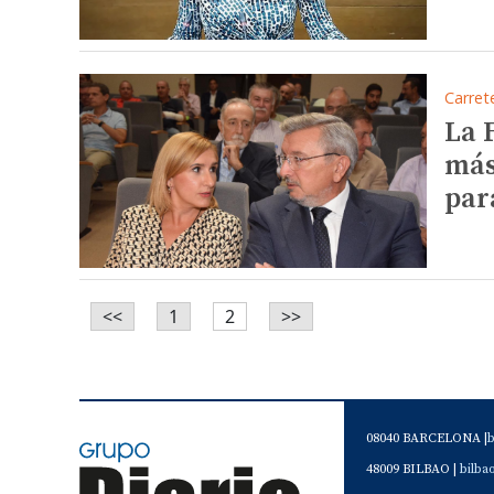
Carret
La 
más
par
<<
1
2
>>
08040 BARCELONA |
48009 BILBAO |
bilb