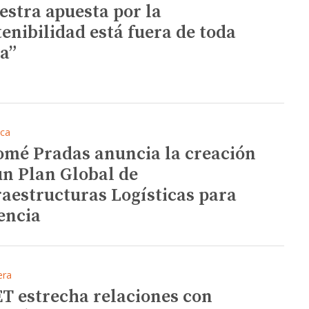
estra apuesta por la
tenibilidad está fuera de toda
a”
ica
omé Pradas anuncia la creación
un Plan Global de
raestructuras Logísticas para
encia
era
T estrecha relaciones con