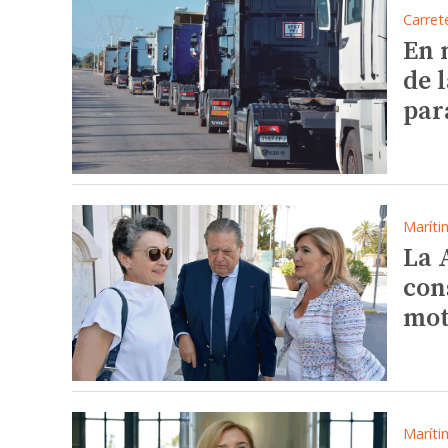
Carret
En 
de 
par
Maríti
La 
con
mot
Maríti