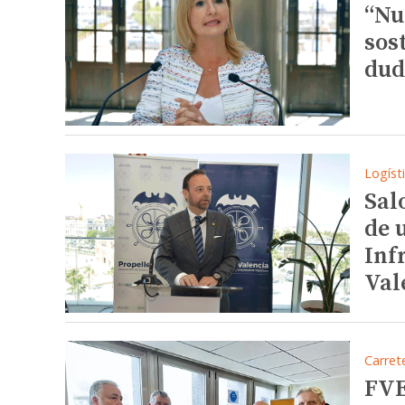
“Nu
sos
dud
Logíst
Sal
de 
Inf
Val
Carret
FVE