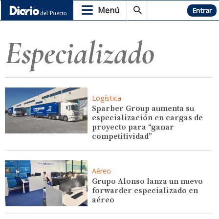
Menú
Hemeroteca
Entrar
Especializado
Logística
Sparber Group aumenta su
especialización en cargas de
proyecto para “ganar
competitividad”
Aéreo
Grupo Alonso lanza un nuevo
forwarder especializado en
aéreo