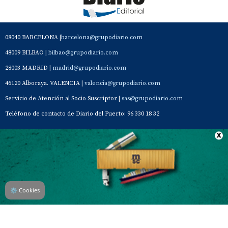
08040 BARCELONA |
barcelona@grupodiario.com
48009 BILBAO |
bilbao@grupodiario.com
28003 MADRID |
madrid@grupodiario.com
46120 Alboraya. VALENCIA |
valencia@grupodiario.com
Servicio de Atención al Socio Suscriptor |
sas@grupodiario.com
Teléfono de contacto de Diario del Puerto: 96 330 18 32
Contacto
Aviso Legal
Quiénes somos
Política de privacidad
⚙
Cookies