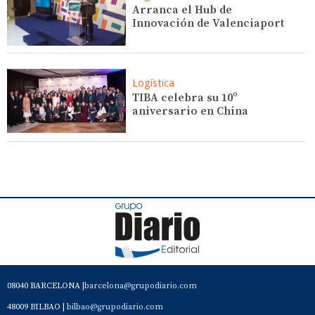
Arranca el Hub de
Innovación de Valenciaport
Logística
TIBA celebra su 10º
aniversario en China
08040 BARCELONA |
barcelona@grupodiario.com
48009 BILBAO |
bilbao@grupodiario.com