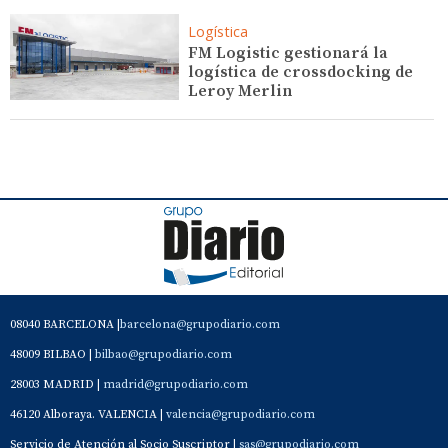
Logística
FM Logistic gestionará la
logística de crossdocking de
Leroy Merlin
08040 BARCELONA |
barcelona@grupodiario.com
48009 BILBAO |
bilbao@grupodiario.com
28003 MADRID |
madrid@grupodiario.com
46120 Alboraya. VALENCIA |
valencia@grupodiario.com
Servicio de Atención al Socio Suscriptor |
sas@grupodiario.com