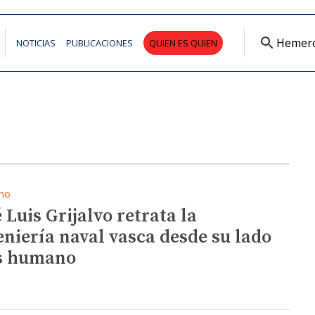
Hemer
NOTICIAS
PUBLICACIONES
QUIEN ES QUIEN
mo
 Luis Grijalvo retrata la
eniería naval vasca desde su lado
s humano