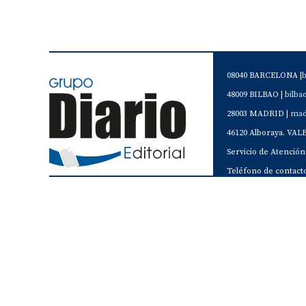
08040 BARCELONA |
48009 BILBAO |
bilb
28003 MADRID |
mad
46120 Alboraya. VAL
Servicio de Atención 
Teléfono de contacto 