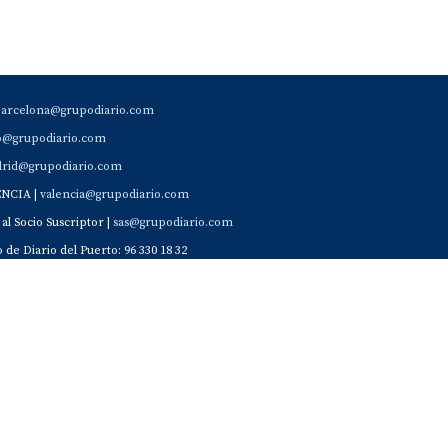
barcelona@grupodiario.com
ao@grupodiario.com
rid@grupodiario.com
ENCIA |
valencia@grupodiario.com
al Socio Suscriptor |
sas@grupodiario.com
de Diario del Puerto: 96 330 18 32