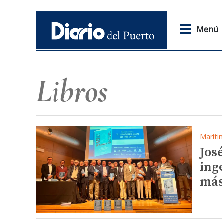
Menú
Libros
Maríti
José
ing
má