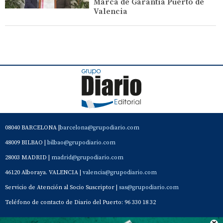
Marca de Garantía Puerto de
Valencia
08040 BARCELONA |
barcelona@grupodiario.com
48009 BILBAO |
bilbao@grupodiario.com
28003 MADRID |
madrid@grupodiario.com
46120 Alboraya. VALENCIA |
valencia@grupodiario.com
Servicio de Atención al Socio Suscriptor |
sas@grupodiario.com
Teléfono de contacto de Diario del Puerto: 96 330 18 32
Contacto
Aviso Legal
Quiénes somos
Política de privacidad