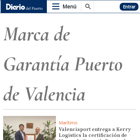
Menú
Hemeroteca
Entrar
Marca de
Garantía Puerto
de Valencia
Marítimo
Valenciaport entrega a Kerry
Logistics la certificación de