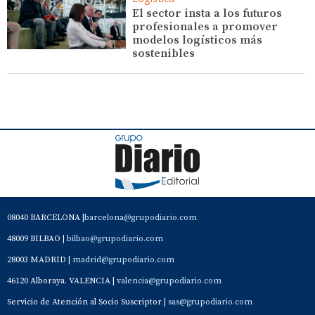
El sector insta a los futuros
profesionales a promover
modelos logísticos más
sostenibles
08040 BARCELONA |
barcelona@grupodiario.com
48009 BILBAO |
bilbao@grupodiario.com
28003 MADRID |
madrid@grupodiario.com
46120 Alboraya. VALENCIA |
valencia@grupodiario.com
Servicio de Atención al Socio Suscriptor |
sas@grupodiario.com