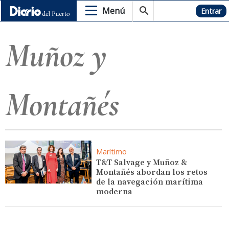
Menú
Hemeroteca
Entrar
Muñoz y
Montañés
Marítimo
T&T Salvage y Muñoz &
Montañés abordan los retos
de la navegación marítima
moderna