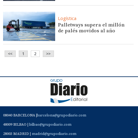
Logística
Palletways supera el millón
de palés movidos al año
<<
1
2
>>
08040 BARCELONA |
barcelona@grupodiario.com
48009 BILBAO |
bilbao@grupodiario.com
28003 MADRID |
madrid@grupodiario.com