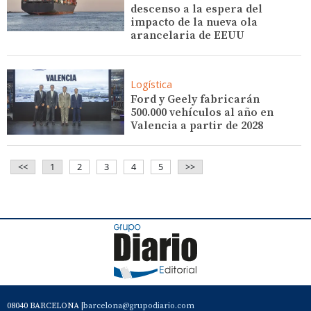
descenso a la espera del
impacto de la nueva ola
arancelaria de EEUU
Logística
Ford y Geely fabricarán
500.000 vehículos al año en
Valencia a partir de 2028
<<
1
2
3
4
5
>>
08040 BARCELONA |
barcelona@grupodiario.com