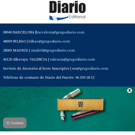
08040 BARCELONA |
barcelona@grupodiario.com
48009 BILBAO |
bilbao@grupodiario.com
28003 MADRID |
madrid@grupodiario.com
46120 Alboraya. VALENCIA |
valencia@grupodiario.com
Servicio de Atención al Socio Suscriptor |
sas@grupodiario.com
Teléfono de contacto de Diario del Puerto: 96 330 18 32
Contacto
Aviso Legal
Quiénes somos
Política de privacidad
⚙
Cookies