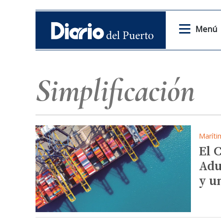
Menú
Simplificación
Maríti
El 
Adu
y u