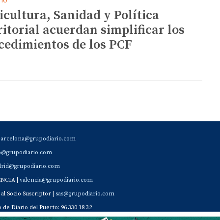
icultura, Sanidad y Política
ritorial acuerdan simplificar los
cedimientos de los PCF
barcelona@grupodiario.com
ao@grupodiario.com
rid@grupodiario.com
ENCIA |
valencia@grupodiario.com
al Socio Suscriptor |
sas@grupodiario.com
de Diario del Puerto: 96 330 18 32