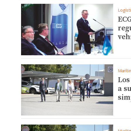
Logíst
ECG
reg
veh
Maríti
Los
a s
sim
Maríti