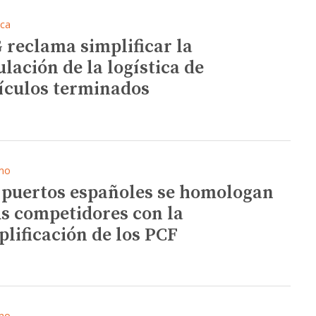
ica
 reclama simplificar la
ulación de la logística de
ículos terminados
mo
 puertos españoles se homologan
us competidores con la
plificación de los PCF
mo