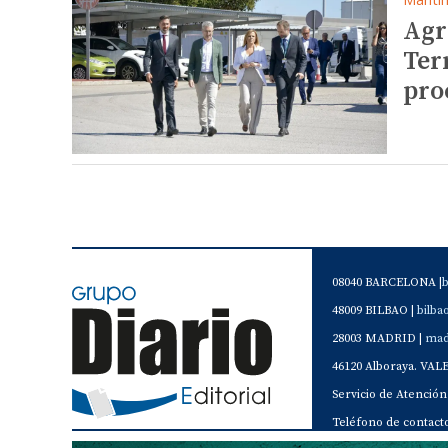
Agr
Ter
pro
08040 BARCELONA |
48009 BILBAO |
bilb
28003 MADRID |
mad
46120 Alboraya. VAL
Servicio de Atención 
Teléfono de contacto 