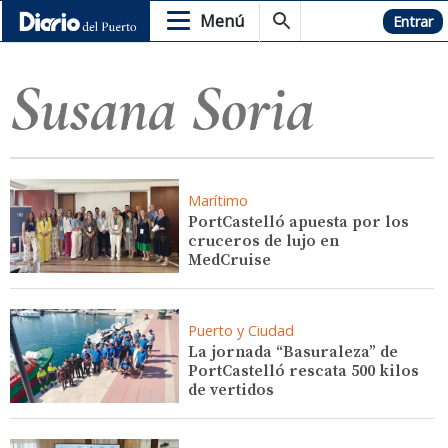
Menú
Hemeroteca
Entrar
Susana Soria
Marítimo
PortCastelló apuesta por los
cruceros de lujo en
MedCruise
Puerto y Ciudad
La jornada “Basuraleza” de
PortCastelló rescata 500 kilos
de vertidos