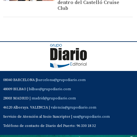
dentro del Castelló Cruise
Club
08040 BARCELONA |
barcelona@grupodiario.com
48009 BILBAO |
bilbao@grupodiario.com
28003 MADRID |
madrid@grupodiario.com
46120 Alboraya. VALENCIA |
valencia@grupodiario.com
Servicio de Atención al Socio Suscriptor |
sas@grupodiario.com
Teléfono de contacto de Diario del Puerto: 96 330 18 32