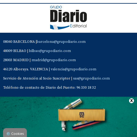
08040 BARCELONA |
barcelona@grupodiario.com
48009 BILBAO |
bilbao@grupodiario.com
28003 MADRID |
madrid@grupodiario.com
46120 Alboraya. VALENCIA |
valencia@grupodiario.com
Servicio de Atención al Socio Suscriptor |
sas@grupodiario.com
Teléfono de contacto de Diario del Puerto: 96 330 18 32
Contacto
Aviso Legal
Quiénes somos
Política de privacidad
⚙
Cookies