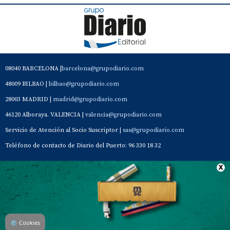
08040 BARCELONA |
barcelona@grupodiario.com
48009 BILBAO |
bilbao@grupodiario.com
28003 MADRID |
madrid@grupodiario.com
46120 Alboraya. VALENCIA |
valencia@grupodiario.com
Servicio de Atención al Socio Suscriptor |
sas@grupodiario.com
Teléfono de contacto de Diario del Puerto: 96 330 18 32
Contacto
Aviso Legal
Quiénes somos
Política de privacidad
⚙
Cookies