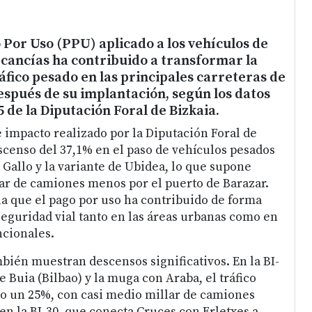
 Por Uso (PPU) aplicado a los vehículos de
cancías ha contribuido a transformar la
ráfico pesado en las principales carreteras de
espués de su implantación, según los datos
 de la Diputación Foral de Bizkaia.
e impacto realizado por la Diputación Foral de
escenso del 37,1% en el paso de vehículos pesados
l Gallo y la variante de Ubidea, lo que supone
ar de camiones menos por el puerto de Barazar.
a que el pago por uso ha contribuido de forma
seguridad vial tanto en las áreas urbanas como en
ncionales.
bién muestran descensos significativos. En la BI-
de Buia (Bilbao) y la muga con Araba, el tráfico
o un 25%, con casi medio millar de camiones
en la BI-30, que conecta Cruces con Erletxes a