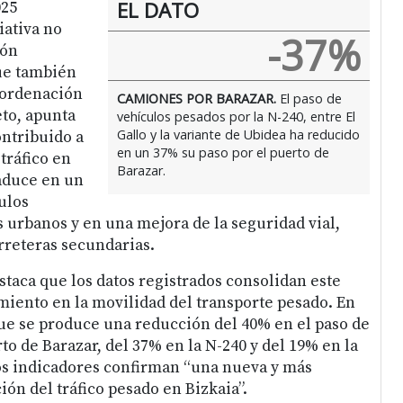
EL DATO
025
iativa no
-37%
ión
ue también
 ordenación
CAMIONES POR BARAZAR.
El paso de
eto, apunta
vehículos pesados por la N-240, entre El
Gallo y la variante de Ubidea ha reducido
ontribuido a
en un 37% su paso por el puerto de
 tráfico en
Barazar.
raduce en un
ulos
 urbanos y en una mejora de la seguridad vial,
rreteras secundarias.
taca que los datos registrados consolidan este
iento en la movilidad del transporte pesado. En
que se produce una reducción del 40% en el paso de
o de Barazar, del 37% en la N-240 y del 19% en la
stos indicadores confirman “una nueva y más
ión del tráfico pesado en Bizkaia”.