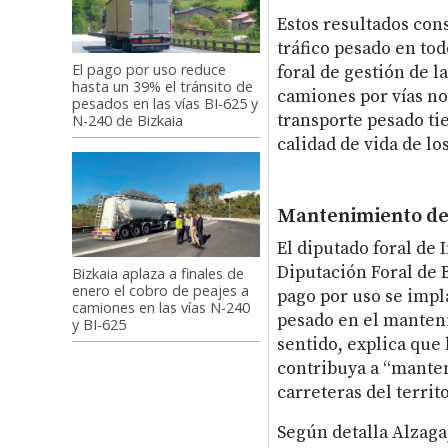
Estos resultados con
tráfico pesado en tod
El pago por uso reduce
foral de gestión de l
hasta un 39% el tránsito de
camiones por vías n
pesados en las vías BI-625 y
transporte pesado tie
N-240 de Bizkaia
calidad de vida de l
Mantenimiento de 
El diputado foral de 
Diputación Foral de B
Bizkaia aplaza a finales de
enero el cobro de peajes a
pago por uso se impla
camiones en las vías N-240
pesado en el mantenim
y BI-625
sentido, explica que 
contribuya a “manten
carreteras del territo
Según detalla Alzaga