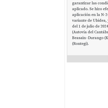
garantizar las condi
aplicado. Se hizo ef
aplicación en la N-2
variante de Ubidea, 
del 1 de julio de 202
(Autovía del Cantábr
Beasain–Durango (Ka
(Rontegi).