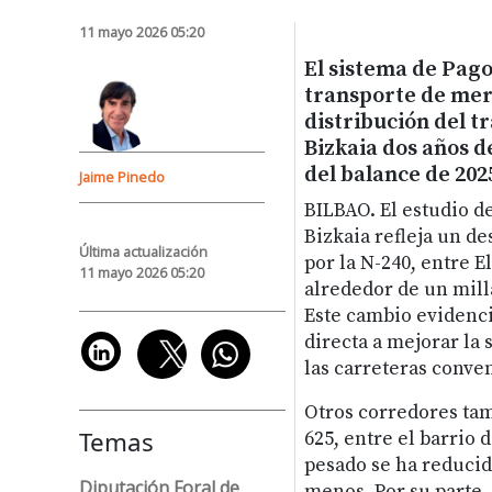
11 mayo 2026 05:20
El sistema de Pago
transporte de mer
distribución del t
Bizkaia dos años d
del balance de 2025
Jaime Pinedo
BILBAO.
El estudio d
Bizkaia refleja un d
Última actualización
por la N-240, entre E
11 mayo 2026 05:20
alrededor de un mill
Este cambio evidenci
directa a mejorar la 
las carreteras conve
Otros corredores tam
Temas
625, entre el barrio 
pesado se ha reducid
Diputación Foral de
menos. Por su parte, 