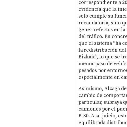
correspondiente a 2
evidencia que la inic
solo cumple su func
recaudatoria, sino q
genera efectos en la
del tráfico. En concr
que el sistema “ha c
la redistribución del
Bizkaia”, lo que se t
menor paso de vehíc
pesados por entornos
especialmente en ca
Asimismo, Alzaga des
cambio de comportam
particular, subraya 
camiones por el puert
B-30. A su juicio, e
equilibrada distribuc