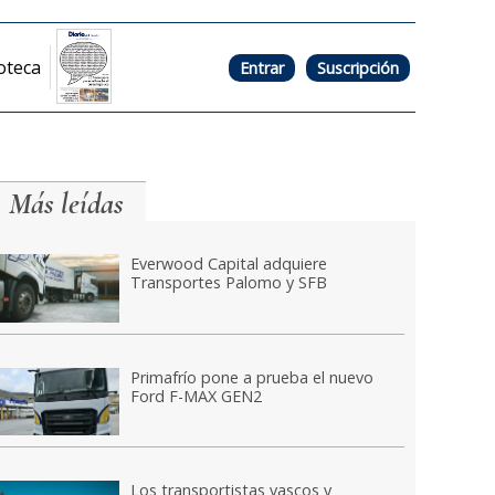
oteca
Entrar
Suscripción
Más leídas
Everwood Capital adquiere
Transportes Palomo y SFB
Primafrío pone a prueba el nuevo
Ford F-MAX GEN2
Los transportistas vascos y