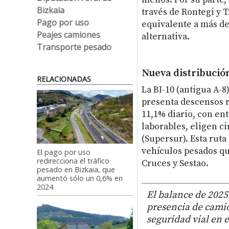
Bizkaia
través de Rontegi y T
Pago por uso
equivalente a más de
Peajes camiones
alternativa.
Transporte pesado
Nueva distribució
RELACIONADAS
La BI-10 (antigua A-8
presenta descensos r
11,1% diario, con ent
laborables, eligen ci
(Supersur). Esta ruta
vehículos pesados que
El pago por uso
redirecciona el tráfico
Cruces y Sestao.
pesado en Bizkaia, que
aumentó sólo un 0,6% en
2024
El balance de 2025
presencia de camio
seguridad vial en 