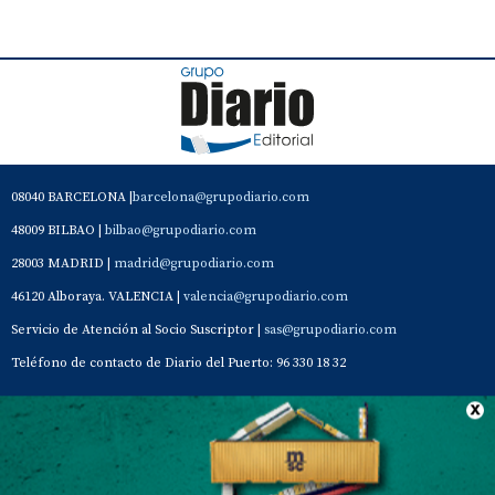
08040 BARCELONA |
barcelona@grupodiario.com
48009 BILBAO |
bilbao@grupodiario.com
28003 MADRID |
madrid@grupodiario.com
46120 Alboraya. VALENCIA |
valencia@grupodiario.com
Servicio de Atención al Socio Suscriptor |
sas@grupodiario.com
Teléfono de contacto de Diario del Puerto: 96 330 18 32
Contacto
Aviso Legal
Quiénes somos
Política de privacidad