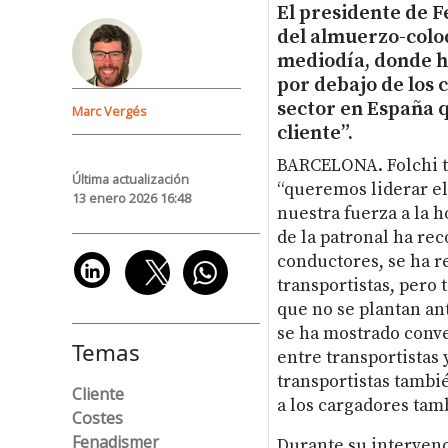
El presidente de Fe
del almuerzo-colo
mediodía, donde h
por debajo de los 
sector en España q
Marc Vergés
cliente”.
BARCELONA. Folchi t
Última actualización
“queremos liderar el
13 enero 2026 16:48
nuestra fuerza a la ho
de la patronal ha rec
conductores, se ha r
transportistas, pero
que no se plantan ant
se ha mostrado conve
Temas
entre transportistas y
transportistas también
Cliente
a los cargadores tamb
Costes
Fenadismer
Durante su intervenc