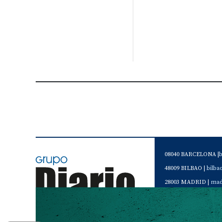
08040 BARCELONA |
48009 BILBAO |
bilb
28003 MADRID |
mad
46120 Alboraya. VAL
Servicio de Atención 