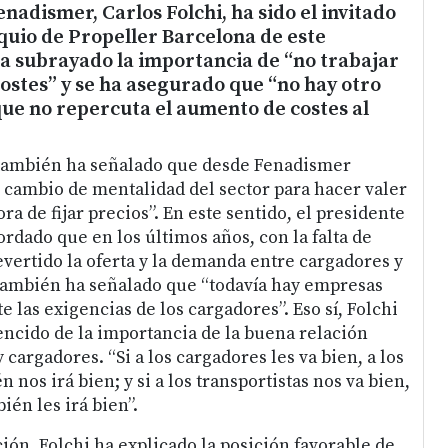
nadismer, Carlos Folchi, ha sido el invitado
quio de Propeller Barcelona de este
a subrayado la importancia de “no trabajar
costes” y se ha asegurado que “no hay otro
ue no repercuta el aumento de costes al
ambién ha señalado que desde Fenadismer
 cambio de mentalidad del sector para hacer valer
ra de fijar precios”. En este sentido, el presidente
ordado que en los últimos años, con la falta de
evertido la oferta y la demanda entre cargadores y
 también ha señalado que “todavía hay empresas
e las exigencias de los cargadores”. Eso sí, Folchi
ncido de la importancia de la buena relación
 cargadores. “Si a los cargadores les va bien, a los
 nos irá bien; y si a los transportistas nos va bien,
ién les irá bien”.
ión, Folchi ha explicado la posición favorable de