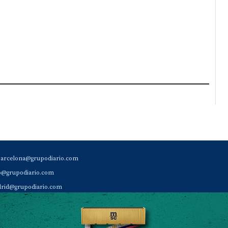
barcelona@grupodiario.com
ao@grupodiario.com
rid@grupodiario.com
ENCIA |
valencia@grupodiario.com
al Socio Suscriptor |
sas@grupodiario.com