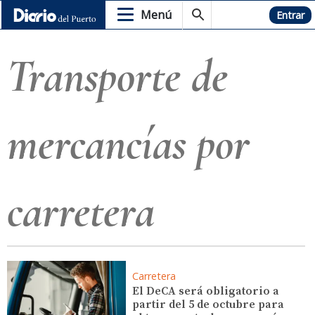
Menú
Hemeroteca
Entrar
Transporte de
mercancías por
carretera
Carretera
El DeCA será obligatorio a
partir del 5 de octubre para