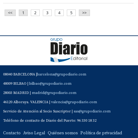
<<
1
2
3
4
5
>>
08040 BARCELONA |
barcelona@grupodiario.com
48009 BILBAO |
bilbao@grupodiario.com
28003 MADRID |
madrid@grupodiario.com
46120 Alboraya. VALENCIA |
valencia@grupodiario.com
Servicio de Atención al Socio Suscriptor |
sas@grupodiario.com
Teléfono de contacto de Diario del Puerto: 96 330 18 32
Contacto
Aviso Legal
Quiénes somos
Política de privacidad