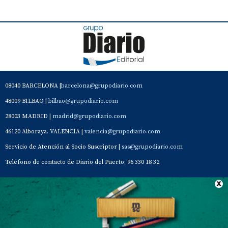
08040 BARCELONA |
barcelona@grupodiario.com
48009 BILBAO |
bilbao@grupodiario.com
28003 MADRID |
madrid@grupodiario.com
46120 Alboraya. VALENCIA |
valencia@grupodiario.com
Servicio de Atención al Socio Suscriptor |
sas@grupodiario.com
Teléfono de contacto de Diario del Puerto: 96 330 18 32
Contacto
Aviso Legal
Quiénes somos
Política de privacidad