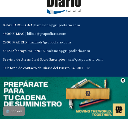
08040 BARCELONA |
barcelona@grupodiario.com
48009 BILBAO |
bilbao@grupodiario.com
28003 MADRID |
madrid@grupodiario.com
46120 Alboraya. VALENCIA |
valencia@grupodiario.com
Servicio de Atención al Socio Suscriptor |
sas@grupodiario.com
Teléfono de contacto de Diario del Puerto: 96 330 18 32
Contacto
Aviso Legal
Quiénes somos
Política de privacidad
⚙
Cookies