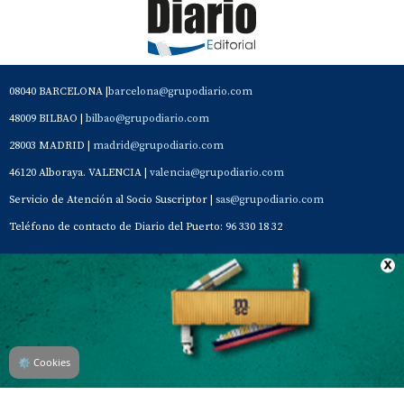
08040 BARCELONA |
barcelona@grupodiario.com
48009 BILBAO |
bilbao@grupodiario.com
28003 MADRID |
madrid@grupodiario.com
46120 Alboraya. VALENCIA |
valencia@grupodiario.com
Servicio de Atención al Socio Suscriptor |
sas@grupodiario.com
Teléfono de contacto de Diario del Puerto: 96 330 18 32
Contacto
Aviso Legal
Quiénes somos
Política de privacidad
⚙
Cookies