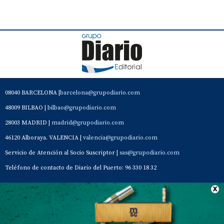
08040 BARCELONA |
barcelona@grupodiario.com
48009 BILBAO |
bilbao@grupodiario.com
28003 MADRID |
madrid@grupodiario.com
46120 Alboraya. VALENCIA |
valencia@grupodiario.com
Servicio de Atención al Socio Suscriptor |
sas@grupodiario.com
Teléfono de contacto de Diario del Puerto: 96 330 18 32
Contacto
Aviso Legal
Quiénes somos
Política de privacidad