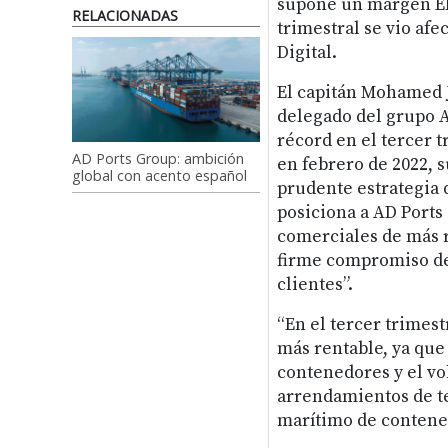
supone un margen EBI
RELACIONADAS
trimestral se vio afe
Digital.
El capitán Mohamed J
delegado del grupo A
récord en el tercer t
AD Ports Group: ambición
en febrero de 2022, 
global con acento español
prudente estrategia 
posiciona a AD Ports
comerciales de más 
firme compromiso de 
clientes”.
“En el tercer trimest
más rentable, ya que
contenedores y el vo
arrendamientos de te
marítimo de contened