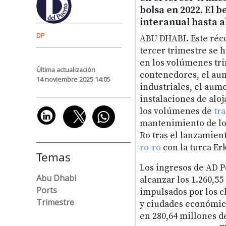
bolsa en 2022. El b
interanual hasta a
DP
ABU DHABI. Este réco
tercer trimestre se h
en los volúmenes trim
Última actualización
contenedores, el au
14 noviembre 2025 14:05
industriales, el aume
instalaciones de alo
los volúmenes de
tr
mantenimiento de lo
Ro tras el lanzamien
ro-ro
con la turca Erk
Temas
Los ingresos de AD P
Abu Dhabi
alcanzar los 1.260,55
Ports
impulsados por los c
Trimestre
y ciudades económica
en 280,64 millones de