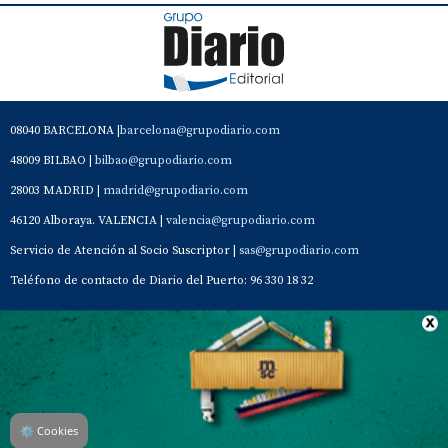
08040 BARCELONA |
barcelona@grupodiario.com
48009 BILBAO |
bilbao@grupodiario.com
28003 MADRID |
madrid@grupodiario.com
46120 Alboraya. VALENCIA |
valencia@grupodiario.com
Servicio de Atención al Socio Suscriptor |
sas@grupodiario.com
Teléfono de contacto de Diario del Puerto: 96 330 18 32
Contacto
Aviso Legal
Quiénes somos
Política de privacidad
⚙
Cookies