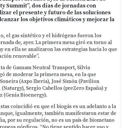
ty Summit”, dos días de jornadas con
izar el presente y futuro de las soluciones
lcanzar los objetivos climáticos y mejorar la
, el gas sintético y el hidrógeno fueron los
ornada de, ayer. La primera mesa giró en torno al
 en ella se analizaron las estrategias hacia lo que
ución renovable”.
nta de Gasnam Neutral Transport, Silvia
gó de moderar la primera mesa, en la que
Soneira (Axpo Iberia), José Simón (Pavilion
l (Naturgy), Sergio Cabellos (preZero España) y
z (Genia Bioenergy).
stas coincidió en que el biogás es un adelanto a la
unque, igualmente, también manifestaron estar de
a, por su regulación, no es un país de biometano
ropeos nórdicos. “No tiene sentido hacer uso y