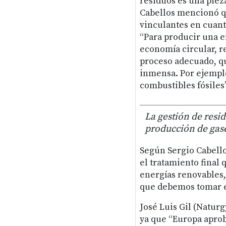
residuos es una pieza
Cabellos mencionó qu
vinculantes en cuanto
“Para producir una e
economía circular, r
proceso adecuado, qu
inmensa. Por ejemplo,
combustibles fósiles”
La gestión de resid
producción de gas
Según Sergio Cabello
el tratamiento final 
energías renovables,
que debemos tomar e
José Luis Gil (Naturg
ya que “Europa aprob