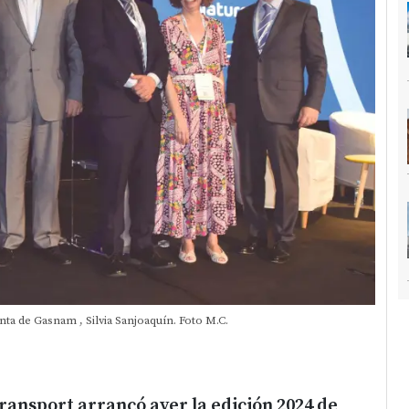
nta de Gasnam , Silvia Sanjoaquín. Foto M.C.
ansport arrancó ayer la edición 2024 de