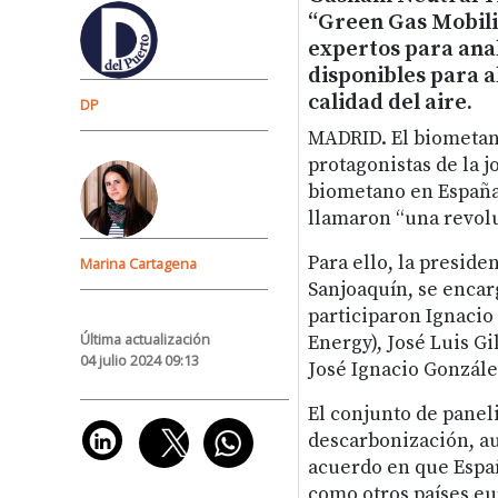
“Green Gas Mobili
expertos para anal
disponibles para a
calidad del aire.
DP
MADRID.
El biometano
protagonistas de la j
biometano en Españay
llamaron “una revol
Para ello, la preside
Marina Cartagena
Sanjoaquín, se encar
participaron Ignacio 
Última actualización
Energy), José Luis Gi
04 julio 2024 09:13
José Ignacio Gonzále
El conjunto de paneli
descarbonización, a
acuerdo en que Españ
como otros países eu