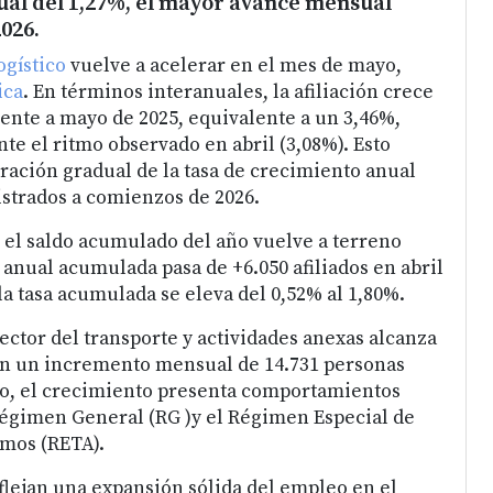
al del 1,27%, el mayor avance mensual
2026.
ogístico
vuelve a acelerar en el mes de mayo,
ica
. En términos interanuales, la afiliación crece
rente a mayo de 2025, equivalente a un 3,46%,
e el ritmo observado en abril (3,08%). Esto
ación gradual de la tasa de crecimiento anual
istrados a comienzos de 2026.
 el saldo acumulado del año vuelve a terreno
n anual acumulada pasa de +6.050 afiliados en abril
la tasa acumulada se eleva del 0,52% al 1,80%.
ector del transporte y actividades anexas alcanza
con un incremento mensual de 14.731 personas
go, el crecimiento presenta comportamientos
Régimen General (RG )y el Régimen Especial de
mos (RETA).
flejan una expansión sólida del empleo en el