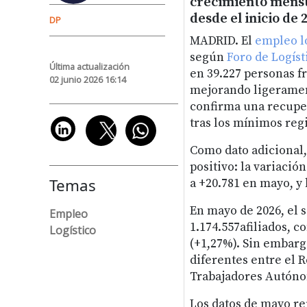
crecimiento mensu
desde el inicio de 
DP
MADRID. El
empleo l
según
Foro de Logíst
Última actualización
en 39.227 personas f
02 junio 2026 16:14
mejorando ligerament
confirma una recuper
tras los mínimos reg
Como dato adicional,
positivo: la variació
Temas
a +20.781 en mayo, y 
En mayo de 2026, el s
Empleo
1.174.557afiliados, 
Logístico
(+1,27%). Sin embar
diferentes entre el 
Trabajadores Autóno
Los datos de mayo re