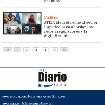
premios
Marítimo
ATEIA Madrid reúne al sector
logístico para abordar los
retos aseguradores y la
digitalización
<<
1
2
3
4
5
>>
08040 BARCELONA |
barcelona@grupodiario.com
48009 BILBAO |
bilbao@grupodiario.com