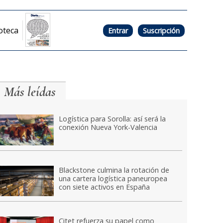
oteca
Entrar
Suscripción
Más leídas
Logística para Sorolla: así será la
conexión Nueva York-Valencia
Blackstone culmina la rotación de
una cartera logística paneuropea
con siete activos en España
Citet refuerza su papel como