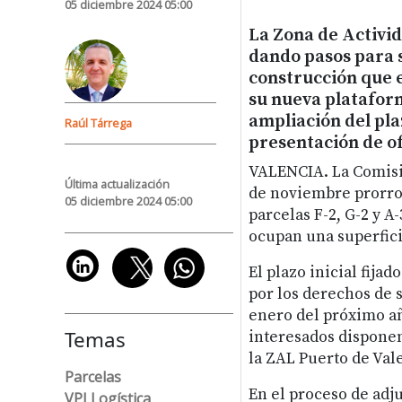
05 diciembre 2024 05:00
La Zona de Activid
dando pasos para s
construcción que 
su nueva plataform
ampliación del pla
Raúl Tárrega
presentación de o
VALENCIA.
La Comisi
Última actualización
de noviembre prorrog
05 diciembre 2024 05:00
parcelas F-2, G-2 y A
ocupan una superfici
El plazo inicial fijad
por los derechos de s
enero del próximo añ
Temas
interesados disponen
la ZAL Puerto de Val
Parcelas
En el proceso de adj
VPI Logística