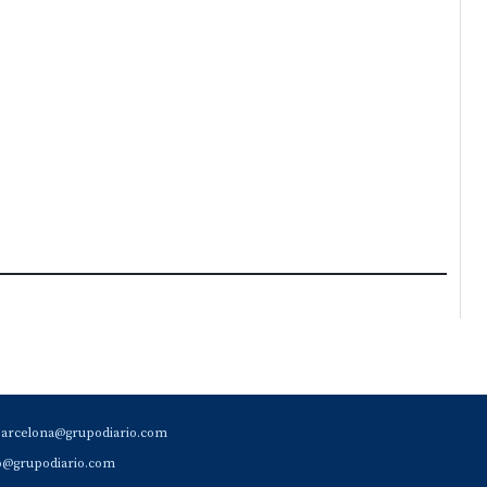
barcelona@grupodiario.com
ao@grupodiario.com