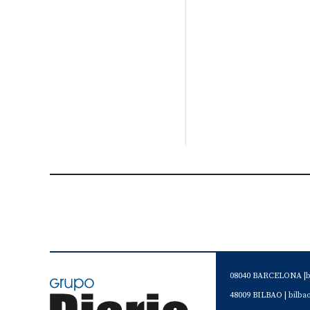
08040 BARCELONA |
48009 BILBAO |
bilb