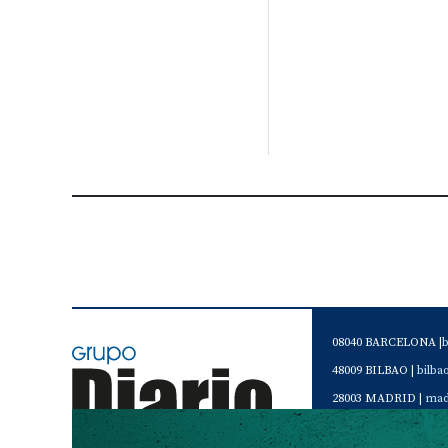
08040 BARCELONA |
48009 BILBAO |
bilb
28003 MADRID |
mad
46120 Alboraya. VAL