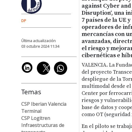
against Cyber and
Disruption‘, una in
7 países de la UE y
DP
operadores de infr
mercancías con un
avanzadas, directr
Última actualización
03 octubre 2024 11:34
el riesgo y mejora
cibernéticas e híb
VALENCIA. La Fundaci
del proyecto Transce
despliegue de la Tor
multimodal desde el 
Temas
Center por ferrocarri
riesgos y vulnerabili
CSP Iberian Valencia
base de datos y coope
Terminal
como OT (seguridad f
CSP Logitren
Infraestructuras de
En el piloto se trab