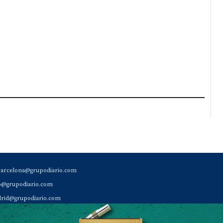
barcelona@grupodiario.com
ao@grupodiario.com
rid@grupodiario.com
ENCIA |
valencia@grupodiario.com