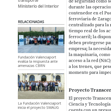
transporte
de seguridad como s
Ministerio del Interior
durante las operacio
contenedor en el Pue
ferroviaria de Zarag
RELACIONADAS
centralizado para la 
tiempo real de los ac
ferrocarril; la dispo
deben protegerse par
empresa; la necesida
la maquinaria, como
Fundación Valenciaport
acceso a la red (NAC)
evalúa la respuesta ante
amenazas CBRN
a los trenes, que pes
momento para impedi
Proyecto Transce
El proyecto Transcen
La Fundación Valenciaport
Ciencia y Tecnología 
inicia el proyecto SMAUG
cuenta con un presup