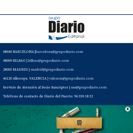
08040 BARCELONA |
barcelona@grupodiario.com
48009 BILBAO |
bilbao@grupodiario.com
28003 MADRID |
madrid@grupodiario.com
46120 Alboraya. VALENCIA |
valencia@grupodiario.com
Servicio de Atención al Socio Suscriptor |
sas@grupodiario.com
Teléfono de contacto de Diario del Puerto: 96 330 18 32
Contacto
Aviso Legal
Quiénes somos
Política de privacidad