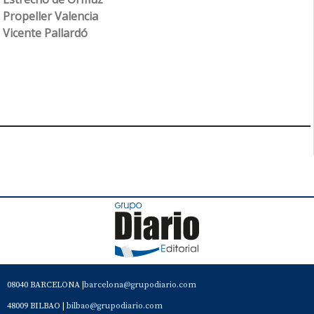
Propeller Valencia
Vicente Pallardó
08040 BARCELONA |
barcelona@grupodiario.com
48009 BILBAO |
bilbao@grupodiario.com