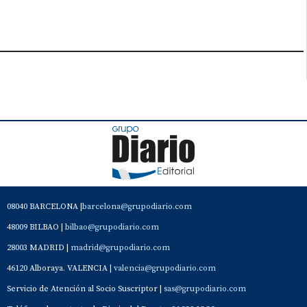
08040 BARCELONA |
barcelona@grupodiario.com
48009 BILBAO |
bilbao@grupodiario.com
28003 MADRID |
madrid@grupodiario.com
46120 Alboraya. VALENCIA |
valencia@grupodiario.com
Servicio de Atención al Socio Suscriptor |
sas@grupodiario.com