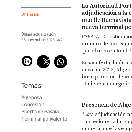
La Autoridad Port
adjudicación a la 
DP Pasaia
muelle Buenavista 
nueva terminal pol
Última actualización
PASAIA. De esta man
28 noviembre 2023 14:21
número de mercancía
que abarca en total 
En su oferta, la únic
mayo de 2023, Algepo
incorporación de una
Temas
eficiencia energétic
Algeposa
Concesión
Presencia de Alge
Puerto de Pasaia
“Esta adjudicación n
Terminal polivalente
concesiones a largo p
manera, que las empr