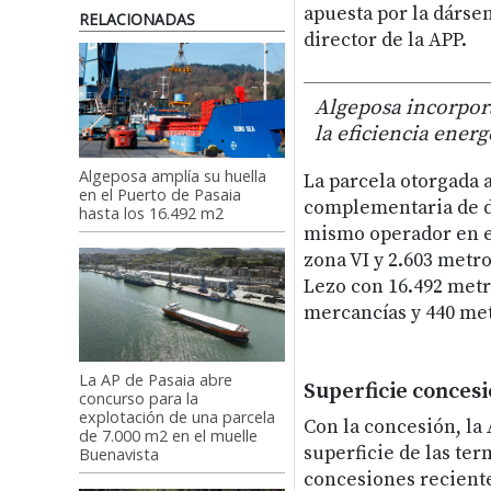
apuesta por la dárse
RELACIONADAS
director de la APP.
Algeposa incorpor
la eficiencia energ
Algeposa amplía su huella
La parcela otorgada 
en el Puerto de Pasaia
complementaria de d
hasta los 16.492 m2
mismo operador en el
zona VI y 2.603 metr
Lezo con 16.492 metr
mercancías y 440 me
La AP de Pasaia abre
Superficie conces
concurso para la
explotación de una parcela
Con la concesión, la
de 7.000 m2 en el muelle
superficie de las te
Buenavista
concesiones reciente