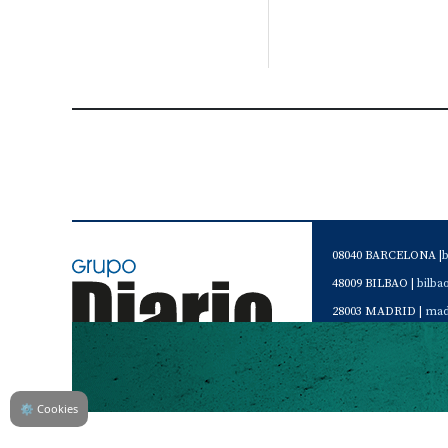
08040 BARCELONA |
48009 BILBAO |
bilb
28003 MADRID |
mad
46120 Alboraya. VAL
Servicio de Atención 
Teléfono de contacto 
⚙
Cookies