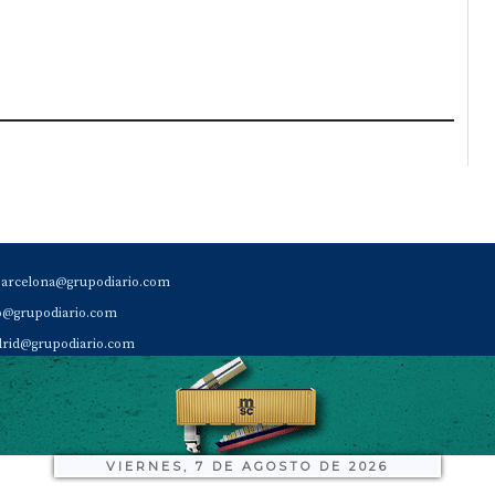
barcelona@grupodiario.com
ao@grupodiario.com
rid@grupodiario.com
ENCIA |
valencia@grupodiario.com
al Socio Suscriptor |
sas@grupodiario.com
de Diario del Puerto: 96 330 18 32
VIERNES, 7 DE AGOSTO DE 2026