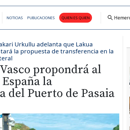
Hemer
NOTICIAS
PUBLICACIONES
QUIEN ES QUIEN
kari Urkullu adelanta que Lakua
ará la propuesta de transferencia en la
teral
 Vasco propondrá al
 España la
a del Puerto de Pasaia