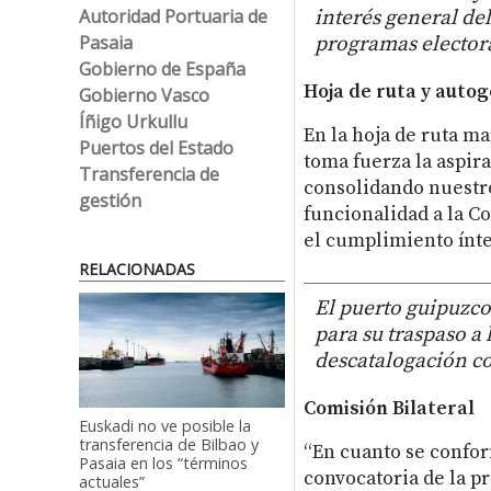
Autoridad Portuaria de
interés general del
Pasaia
programas electora
Gobierno de España
Hoja de ruta y auto
Gobierno Vasco
Íñigo Urkullu
En la hoja de ruta m
Puertos del Estado
toma fuerza la aspir
Transferencia de
consolidando nuestro
gestión
funcionalidad a la C
el cumplimiento ínte
RELACIONADAS
El puerto guipuzco
para su traspaso 
descatalogación co
Comisión Bilateral
Euskadi no ve posible la
transferencia de Bilbao y
“En cuanto se confor
Pasaia en los “términos
convocatoria de la pr
actuales”