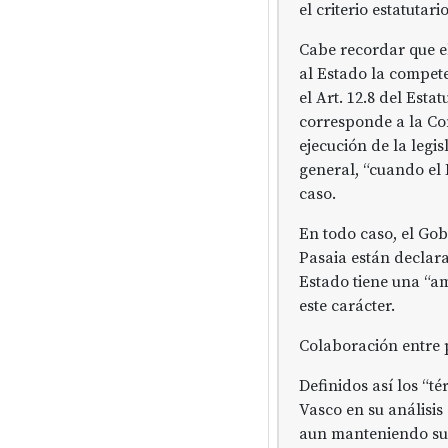
el criterio estatutar
Cabe recordar que el
al Estado la compete
el Art. 12.8 del Est
corresponde a la C
ejecución de la legi
general, “cuando el 
caso.
En todo caso, el Gob
Pasaia están declara
Estado tiene una “am
este carácter.
Colaboración entre 
Definidos así los “té
Vasco en su análisis
aun manteniendo su c