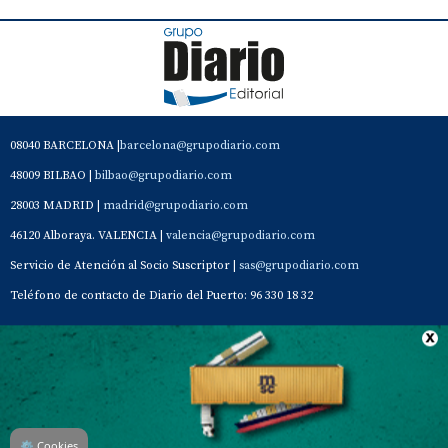
08040 BARCELONA |
barcelona@grupodiario.com
48009 BILBAO |
bilbao@grupodiario.com
28003 MADRID |
madrid@grupodiario.com
46120 Alboraya. VALENCIA |
valencia@grupodiario.com
Servicio de Atención al Socio Suscriptor |
sas@grupodiario.com
Teléfono de contacto de Diario del Puerto: 96 330 18 32
Contacto
Aviso Legal
Quiénes somos
Política de privacidad
⚙
Cookies