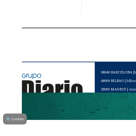
08040 BARCELONA |
48009 BILBAO |
bilb
28003 MADRID |
mad
46120 Alboraya. VAL
Servicio de Atención 
Teléfono de contacto 
⚙
Cookies