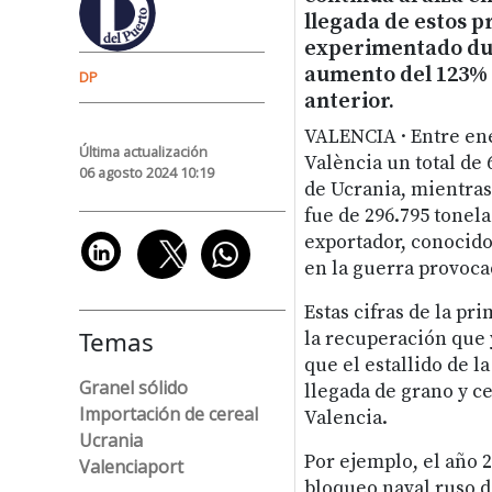
llegada de estos p
experimentado dur
aumento del 123% 
DP
anterior.
VALENCIA · Entre ene
Última actualización
València un total de
06 agosto 2024 10:19
de Ucrania, mientras 
fue de 296.795 tonela
exportador, conocido
en la guerra provocad
Estas cifras de la pr
Temas
la recuperación que 
que el estallido de l
Granel sólido
llegada de grano y c
Importación de cereal
Valencia.
Ucrania
Por ejemplo, el año 
Valenciaport
bloqueo naval ruso d