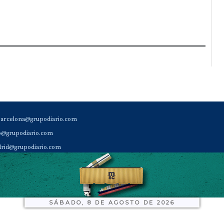
barcelona@grupodiario.com
ao@grupodiario.com
rid@grupodiario.com
ENCIA |
valencia@grupodiario.com
al Socio Suscriptor |
sas@grupodiario.com
de Diario del Puerto: 96 330 18 32
SÁBADO, 8 DE AGOSTO DE 2026