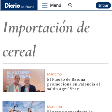
Menú
Hemeroteca
Entrar
Importación de
cereal
Marítimo
El Puerto de Baiona
promociona en Palencia el
salón Agri’ Vrac
Marítimo
El grano procedente de