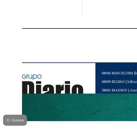
08040 BARCELONA |
48009 BILBAO |
bilb
28003 MADRID |
mad
46120 Alboraya. VAL
Servicio de Atención 
Teléfono de contacto 
⚙
Cookies