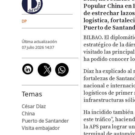
Popular China en Es
de estrechar lazo
logística, fortalec
DP
Puerto de Santand
BILBAO. El diplomáti
Última actualización
estratégico de la dár
07 julio 2026 14:37
visitado las principa
ha podido conocer los
Díaz ha explicado al 
fortalezas de Santan
nacional e internacio
Temas
logísticos de primer 
infraestructuras sól
César Díaz
Ha incidido también
China
este tráfico”, hacien
Puerto de Santander
la APS para lograr un
Visita embajador
terminal de automóvil