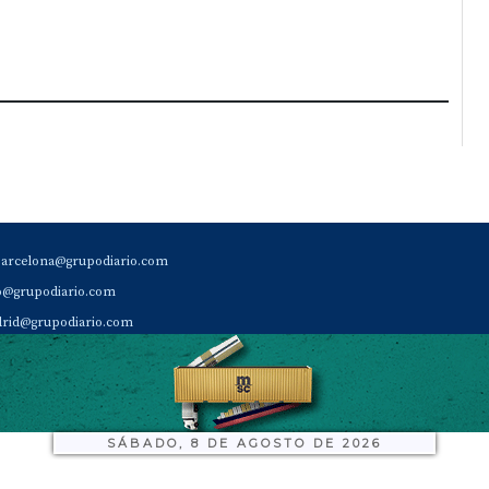
barcelona@grupodiario.com
ao@grupodiario.com
rid@grupodiario.com
ENCIA |
valencia@grupodiario.com
al Socio Suscriptor |
sas@grupodiario.com
de Diario del Puerto: 96 330 18 32
SÁBADO, 8 DE AGOSTO DE 2026