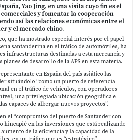
paña, Yao Jing, en una visita cuyo fin es el
s comerciales y fomentar la cooperación
iendo así las relaciones económicas entre el
er y el mercado chino.
co, que ha mostrado especial interés por el papel
sena santanderina en el tráfico de automóviles, ha
les infraestructuras destinadas a esta mercancía y
 planes de desarrollo de la APS en esta materia.
representante en España del país asiático las
der situándolo “como un puerto de referencia
nal en el tráfico de vehículos, con operadores
nivel, una privilegiada ubicación geográfica e
idas capaces de albergar nuevos proyectos”.
 en el “compromiso del puerto de Santander con
do hincapié en las inversiones que está realizando
 aumento de la eficiencia y la capacidad de la
es, en un tráfico que es “estratégico”.